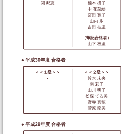
関 邦恵
楠本 摂子
中 花菜絵
宮田 寛子
山内 歩
吉田 枝里
（筆記合格者）
山下 枝里
● 平成30年度 合格者
＜＜１級＞＞
＜＜２級＞＞
-
鈴木 未央
南 彩子
山川 明子
松森 てる美
野寺 真穂
菅原 龍美
● 平成29年度 合格者