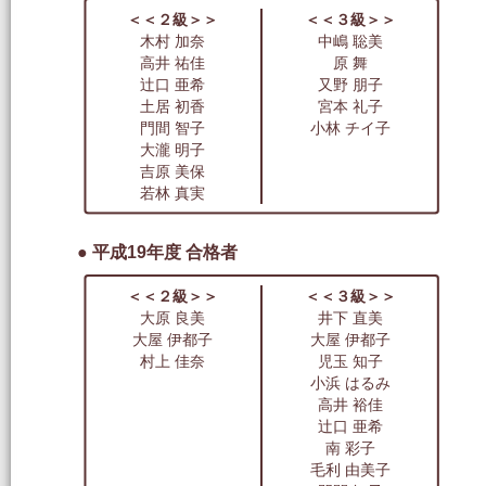
＜＜２級＞＞
＜＜３級＞＞
木村 加奈
中嶋 聡美
高井 祐佳
原 舞
辻口 亜希
又野 朋子
土居 初香
宮本 礼子
門間 智子
小林 チイ子
大瀧 明子
吉原 美保
若林 真実
● 平成19年度 合格者
＜＜２級＞＞
＜＜３級＞＞
大原 良美
井下 直美
大屋 伊都子
大屋 伊都子
村上 佳奈
児玉 知子
小浜 はるみ
高井 裕佳
辻口 亜希
南 彩子
毛利 由美子