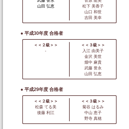
武藤 誉永
菅原 龍美
山田 弘恵
松下 美香子
山口 和世
吉田 美幸
● 平成30年度 合格者
＜＜２級＞＞
＜＜３級＞＞
-
入江 由美子
金沢 美世
畑中 麻貴
武藤 誉永
山田 弘恵
● 平成29年度 合格者
＜＜２級＞＞
＜＜３級＞＞
松森 てる美
菊谷 はるみ
後藤 利江
中山 恵子
野寺 真穂