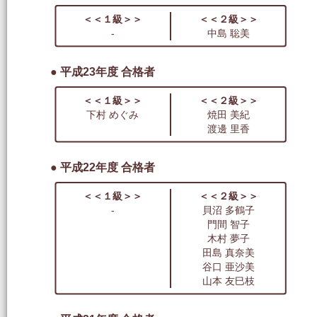
＜＜１級＞＞
＜＜２級＞＞
-
中島 聡美
● 平成23年度 合格者
＜＜１級＞＞
＜＜２級＞＞
下村 めぐみ
焼田 美紀
渡邊 里香
● 平成22年度 合格者
＜＜１級＞＞
＜＜２級＞＞
-
貝沼 多鶴子
門間 智子
木村 夢子
田島 真奈美
谷口 亜沙美
山本 友巳枝