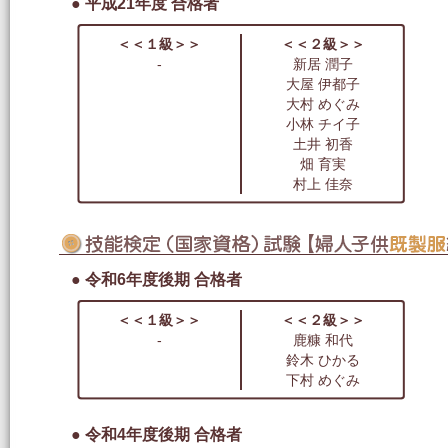
● 平成21年度 合格者
＜＜１級＞＞
＜＜２級＞＞
-
新居 潤子
大屋 伊都子
大村 めぐみ
小林 チイ子
土井 初香
畑 育実
村上 佳奈
● 令和6年度後期 合格者
＜＜１級＞＞
＜＜２級＞＞
-
鹿糠 和代
鈴木 ひかる
下村 めぐみ
● 令和4年度後期 合格者