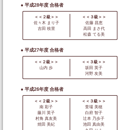
● 平成28年度 合格者
＜＜２級＞＞
＜＜３級＞＞
佐々木 まり子
佐藤 昌恵
吉田 枝里
高田 まさ代
松森 てる美
● 平成27年度 合格者
＜＜２級＞＞
＜＜３級＞＞
山内 歩
坂田 英子
河野 友美
● 平成26年度 合格者
＜＜２級＞＞
＜＜３級＞＞
南 彩子
萱場 美穂
藤川 英子
白府 智子
村角 真友美
辻本 乃歩子
焼田 美紀
池田 真由美