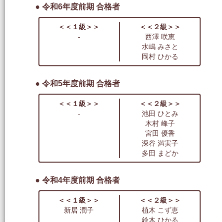
● 令和6年度前期 合格者
＜＜１級＞＞
＜＜２級＞＞
-
西澤 咲恵
水嶋 みさと
岡村 ひかる
● 令和5年度前期 合格者
＜＜１級＞＞
＜＜２級＞＞
-
池田 ひとみ
木村 峰子
宮田 優香
深谷 満実子
多田 まどか
● 令和4年度前期 合格者
＜＜１級＞＞
＜＜２級＞＞
新居 潤子
植木 こず恵
鈴木 ひかる