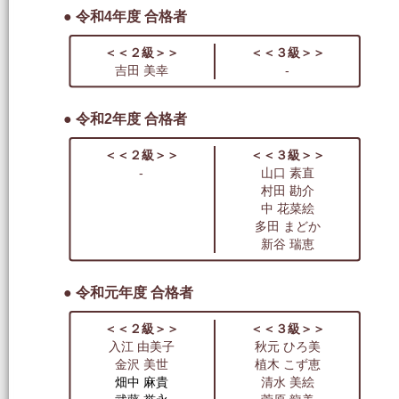
● 令和4年度 合格者
＜＜２級＞＞
＜＜３級＞＞
吉田 美幸
-
● 令和2年度 合格者
＜＜２級＞＞
＜＜３級＞＞
-
山口 素直
村田 勘介
中 花菜絵
多田 まどか
新谷 瑞恵
● 令和元年度 合格者
＜＜２級＞＞
＜＜３級＞＞
入江 由美子
秋元 ひろ美
金沢 美世
植木 こず恵
畑中 麻貴
清水 美絵