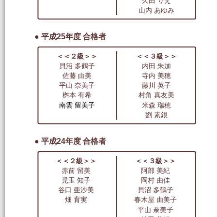
久田 りえ
山内 あゆみ
● 平成25年度 合格者
＜＜２級＞＞
＜＜３級＞＞
貝沼 多鶴子
内田 朱加
佐藤 由美
寺内 美穂
平山 奈美子
藤川 英子
桝本 有希
村角 真友美
南雲 留美子
米森 瑞穂
劉 素銀
● 平成24年度 合格者
＜＜２級＞＞
＜＜３級＞＞
赤前 留美
阿部 美紀
児玉 知子
岡村 由佳
谷口 亜沙美
貝沼 多鶴子
畑 育実
春木屋 由美子
平山 奈美子