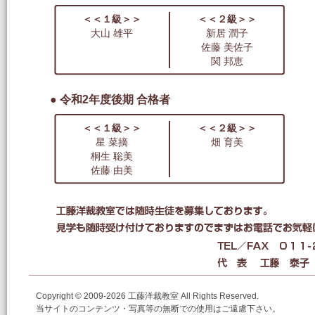
＜＜１級＞＞
＜＜２級＞＞
大山 雄平
新居 潤子
佐藤 美佐子
関 邦恵
● 令和2年度後期 合格者
＜＜１級＞＞
＜＜２級＞＞
星 菜摘
畑 育美
桐生 聡美
佐藤 由美
Copyright © 2009-2026 工藤洋裁教室 All Rights Reserved.
当サイトのコンテンツ・写真等の無断での使用はご遠慮下さい。