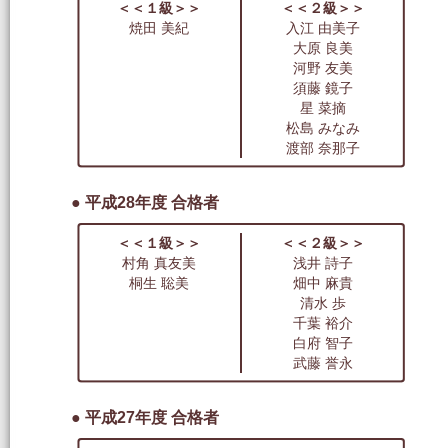
＜＜１級＞＞
＜＜２級＞＞
焼田 美紀
入江 由美子
大原 良美
河野 友美
須藤 鏡子
星 菜摘
松島 みなみ
渡部 奈那子
● 平成28年度 合格者
＜＜１級＞＞
＜＜２級＞＞
村角 真友美
浅井 詩子
桐生 聡美
畑中 麻貴
清水 歩
千葉 裕介
白府 智子
武藤 誉永
● 平成27年度 合格者