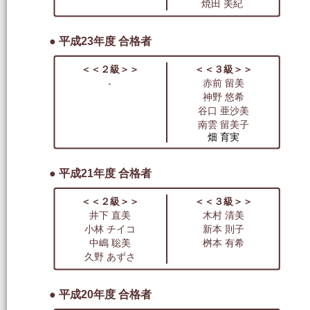
焼田 美紀
● 平成23年度 合格者
＜＜２級＞＞
＜＜３級＞＞
-
赤前 留美
神野 悠希
谷口 亜沙美
南雲 留美子
畑 育実
● 平成21年度 合格者
＜＜２級＞＞
＜＜３級＞＞
井下 直美
木村 清美
小林 チイコ
新本 則子
中嶋 聡美
桝本 有希
久野 あずさ
● 平成20年度 合格者