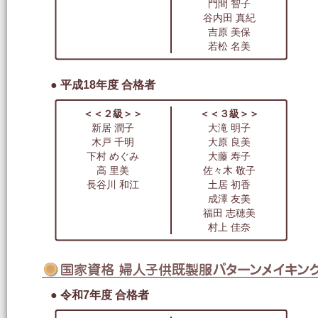
門間 智子
谷内田 真紀
吉原 美保
若松 名美
● 平成18年度 合格者
＜＜２級＞＞
＜＜３級＞＞
新居 潤子
大滝 明子
木戸 千明
大原 良美
下村 めぐみ
大藤 寿子
高 里美
佐々木 敬子
長谷川 和江
土居 初香
成澤 友美
福田 志穂美
村上 佳奈
● 令和7年度 合格者