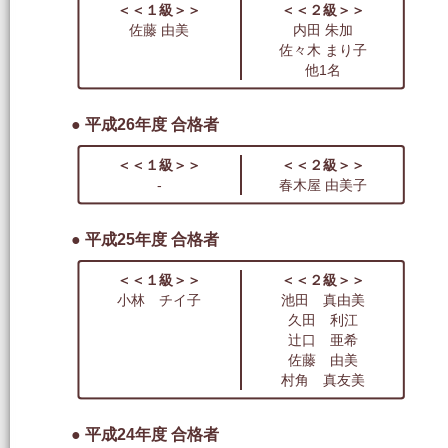
＜＜１級＞＞
＜＜２級＞＞
佐藤 由美
内田 朱加
佐々木 まり子
他1名
● 平成26年度 合格者
＜＜１級＞＞
＜＜２級＞＞
-
春木屋 由美子
● 平成25年度 合格者
＜＜１級＞＞
＜＜２級＞＞
小林 チイ子
池田 真由美
久田 利江
辻口 亜希
佐藤 由美
村角 真友美
● 平成24年度 合格者