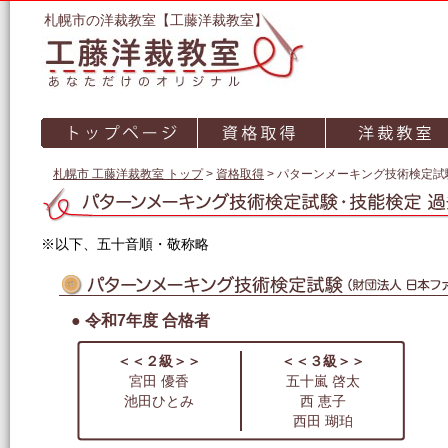
札幌市の洋裁教室【工藤洋裁教室】
札幌市 工藤洋裁教室 トップ
>
資格取得
>
パターンメーキング技術検定試
※以下、五十音順・敬称略
● 令和7年度 合格者
＜＜２級＞＞
＜＜３級＞＞
宮田 優香
五十嵐 啓太
池田ひとみ
西 恵子
西田 瑚珀