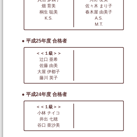
畑 育美
佐々木 まり子
桐生 聡美
春木屋 由美子
K.S.
A.S.
M.T.
● 平成25年度 合格者
＜＜１級＞＞
辻口 亜希
佐藤 由美
大屋 伊都子
藤川 英子
● 平成24年度 合格者
＜＜１級＞＞
小林 チイコ
井出 七穂
谷口 亜沙美