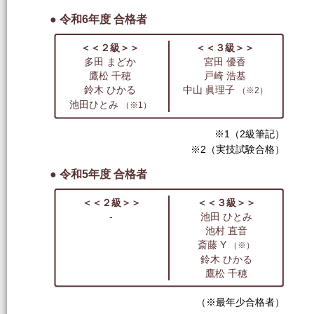
● 令和6年度 合格者
＜＜２級＞＞
＜＜３級＞＞
多田 まどか
宮田 優香
鷹松 千穂
戸崎 浩基
鈴木 ひかる
中山 眞理子
（※2）
池田ひとみ
（※1）
※1（2級筆記）
※2（実技試験合格）
● 令和5年度 合格者
＜＜２級＞＞
＜＜３級＞＞
-
池田 ひとみ
池村 直音
斎藤 Y
（※）
鈴木 ひかる
鷹松 千穂
（※最年少合格者）