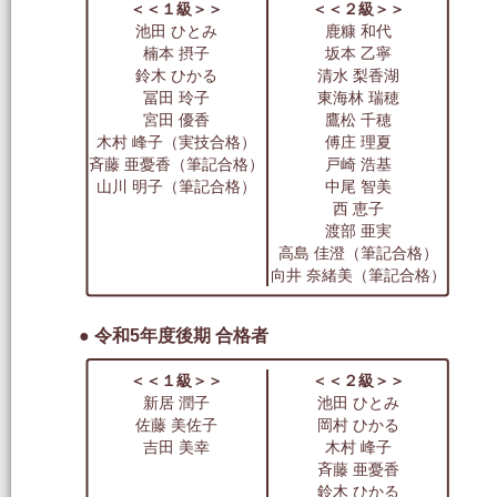
＜＜１級＞＞
＜＜２級＞＞
池田 ひとみ
鹿糠 和代
楠本 摂子
坂本 乙寧
鈴木 ひかる
清水 梨香湖
冨田 玲子
東海林 瑞穂
宮田 優香
鷹松 千穂
木村 峰子（実技合格）
傅庄 理夏
斉藤 亜憂香（筆記合格）
戸崎 浩基
山川 明子（筆記合格）
中尾 智美
西 恵子
渡部 亜実
高島 佳澄（筆記合格）
向井 奈緒美（筆記合格）
● 令和5年度後期 合格者
＜＜１級＞＞
＜＜２級＞＞
新居 潤子
池田 ひとみ
佐藤 美佐子
岡村 ひかる
吉田 美幸
木村 峰子
斉藤 亜憂香
鈴木 ひかる