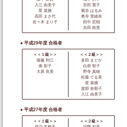
入江 由美子
宮田 寛子
星 菜摘
菊谷 はるみ
高田 まさ代
奥寺 里緒奈
佐々木 まり子
田中 宏樹
吉田 枝里
● 平成29年度 合格者
＜＜１級＞＞
＜＜２級＞＞
後藤 利江
多田 まどか
南 彩子
白府 智子
大原 良美
野寺 真穂
松森 てる美
星 菜摘
渡部 奈那子
入江 由美子
● 平成27年度 合格者
＜＜１級＞＞
＜＜２級＞＞
貝沼 多鶴子
河野 友美