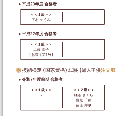
● 平成23年度 合格者
＜＜１級＞＞
下村 めぐみ
● 平成22年度 合格者
＜＜１級＞＞
工藤 泰子
【北海道第1号】
● 令和7年度前期 合格者
＜＜１級＞＞
＜＜２級＞＞
-
細谷 さくら
鷹松 千穂
傅庄 理夏