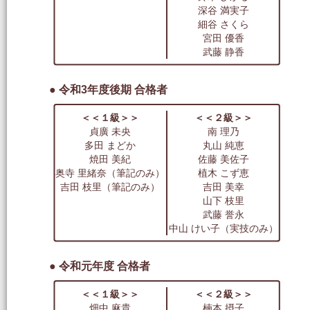
深谷 満実子
細谷 さくら
宮田 優香
武藤 静香
● 令和3年度後期 合格者
＜＜１級＞＞
＜＜２級＞＞
貞廣 未央
南 理乃
多田 まどか
丸山 純恵
焼田 美紀
佐藤 美佐子
奥寺 里緒奈（筆記のみ）
植木 こず恵
吉田 枝里（筆記のみ）
吉田 美幸
山下 枝里
武藤 誉永
中山 けい子（実技のみ）
● 令和元年度 合格者
＜＜１級＞＞
＜＜２級＞＞
畑中 麻貴
楠本 摂子