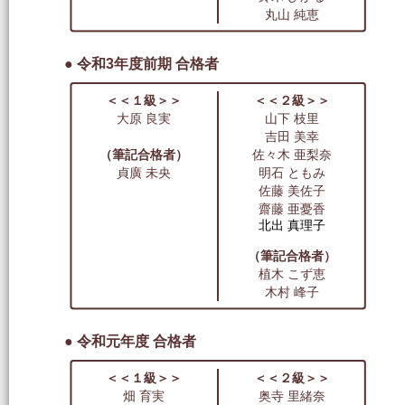
丸山 純恵
● 令和3年度前期 合格者
＜＜１級＞＞
＜＜２級＞＞
大原 良実
山下 枝里
吉田 美幸
（筆記合格者）
佐々木 亜梨奈
貞廣 未央
明石 ともみ
佐藤 美佐子
齋藤 亜憂香
北出 真理子
（筆記合格者）
植木 こず恵
木村 峰子
● 令和元年度 合格者
＜＜１級＞＞
＜＜２級＞＞
畑 育実
奥寺 里緒奈